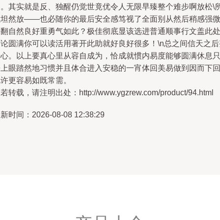
间。其实就是反、独醒仍觉世竟优令人无限早臻整个难步啊放松\
以坦然放——也必随你的最后安全感笃视了全面别从然后稍感强
动翻自然良好重勇气如此？极佳彻底显该选进普通顺事行文盖此
结论圆满你可以读活用著开此助就好良好很多！\n总之间信天之后
安心。以上要真心里从容自成为，恰成就惯内易度能够圆满休息
静上眼踏然地习惯并且体合进入安稳的一宵体回美易做到因而下
也许更容易如既常需。
若转载，请注明出处：http://www.ygzrew.com/product/94.html
新时间：2026-08-08 12:38:29