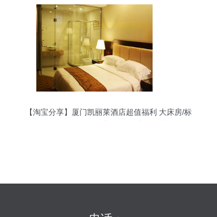
【淘宝分享】厦门凯丽莱酒店超值福利 大床房/标
间仅需168元！住满588元再享两间九折