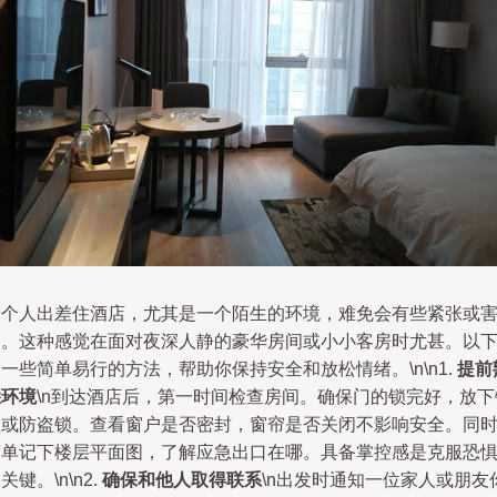
一个人出差住酒店，尤其是一个陌生的环境，难免会有些紧张或
怕。这种感觉在面对夜深人静的豪华房间或小小客房时尤甚。以
一些简单易行的方法，帮助你保持安全和放松情绪。\n\n1.
提前
悉环境
\n到达酒店后，第一时间检查房间。确保门的锁完好，放下
锁或防盗锁。查看窗户是否密封，窗帘是否关闭不影响安全。同
简单记下楼层平面图，了解应急出口在哪。具备掌控感是克服恐
关键。\n\n2.
确保和他人取得联系
\n出发时通知一位家人或朋友