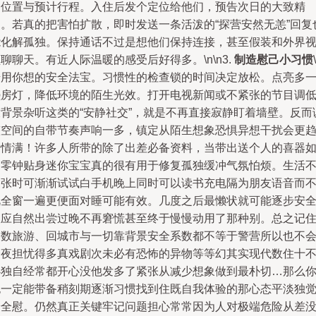
的位置与预计行程。入住后发个定位给他们，预告次日的大致精
力。若真的把害怕扩散，即时发送一条活泼的“探营安然无恙”回复
能化解孤独。保持通话不过是想他们保持连接，甚至假装和外界
聊聊天。有近人际温暖的感受后好得多。\n\n3.
制造慰己小习惯
借用你想的安全法宝。习惯性的检查锁的时间决定放松。点亮多
盏房灯，降低环境的陌生光效。打开电视新闻或不紧张的节目调
放背景杂听这类的“安静社交”，就是不再直接寂静盯着墙壁。反而
整空间的自带节奏声响一多，镇定从陌生想象恐惧异想干扰会更
转情满！许多人所带的除了出差必备资料，当带出送个人的喜器
同零钟贴身迷你宝宝真的很有用于修复孤独缓冲气氛怕烦。生活
紧张时可渐渐试试白手机晚上同时可以读书充电隔为朋友语音而
视全窗一遍更便面对睡可能有效。几度之后最懒状就可能逐步安
效应自然出尝过晚不再窘慌甚至终于慢慢动用了那种别。总之记
多数旅游、回城市与一切靠背景安全系数都不等于警营所以也不
一夜担忧得多真戏剧次未必有恐怖的异物等等幻其实现代数住十
必独自经常都开心没他发多了紧张从减少想象做到最朴切…那么
也一定能带备稍刻期逐渐习惯找到住既自我体验的那心态平淡独
安全慰。仍然真正关键牢记问题担心常常因为人对极端危险从差