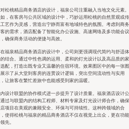
针对松桃精品商务酒店的设计，福泉公司注重融入当地文化元素
例如，在客房与公共区域的设计中，巧妙运用松桃的自然景观或
统工艺作为灵感，营造出宁静而富有地域特色的氛围。考虑到商
旅客的需求，酒店配备了智能化办公设施、高速网络及多功能会
室，确保商务活动的便捷与高效。
而在福泉精品商务酒店的设计中，公司则更强调现代简约与舒适
验的结合。通过中性色调的运用、柔和的灯光设计以及高品质的
具选配，打造出既专业又温馨的住宿环境。效果图区中的每一张
都展示了从大堂到客房的连贯设计逻辑，突出空间流动性与实用
性，让旅客在繁忙差旅中也能感受到家的温暖。
室内设计联盟的协作模式进一步提升了设计质量。福泉酒店设计
司通过与联盟内的结构工程师、材料专家及灯光设计师合作，确
酒店项目在美观的兼顾安全、环保与可持续性。这种跨领域的合
作，使得松桃与福泉的精品商务酒店不仅在视觉上出众，更在功
上领先。