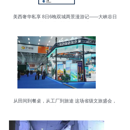
美西奢华私享 8日6晚双城两景漫游记——大峡谷日
落与拉斯维加斯的不眠夜
从田间到餐桌，从工厂到旅途 这场省级文旅盛会，
邵阳凭实力圈粉酒店住宿