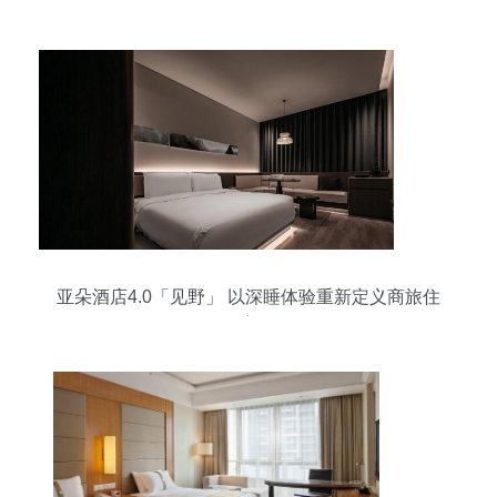
亚朵酒店4.0「见野」 以深睡体验重新定义商旅住
宿