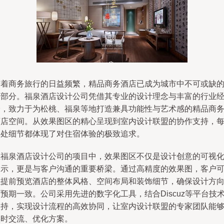
随着商务旅行的日益频繁，精品商务酒店已成为城市中不可或缺
一部分。福泉酒店设计公司凭借其专业的设计理念与丰富的行业
验，致力于为松桃、福泉等地打造兼具功能性与艺术感的精品商
酒店空间。从效果图区的精心呈现到室内设计联盟的协作支持，
一处细节都体现了对住宿体验的极致追求。
在福泉酒店设计公司的项目中，效果图区不仅是设计创意的可视
展示，更是与客户沟通的重要桥梁。通过高精度的效果图，客户
以提前预览酒店的整体风格、空间布局和装饰细节，确保设计方
预期一致。公司采用先进的数字化工具，结合Discuz等平台技
支持，实现设计流程的高效协同，让室内设计联盟的专家团队能
实时交流、优化方案。