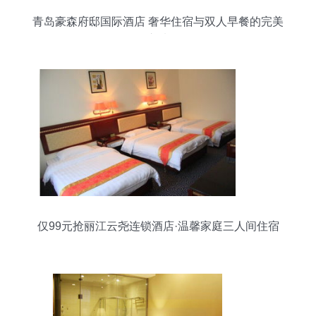
青岛豪森府邸国际酒店 奢华住宿与双人早餐的完美
之选
仅99元抢丽江云尧连锁酒店·温馨家庭三人间住宿
体验测评