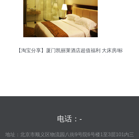
【淘宝分享】厦门凯丽莱酒店超值福利 大床房/标
间仅需168元！住满588元再享两间九折
电话：-
地址：北京市顺义区物流园八街9号院6号楼1至3层101内三